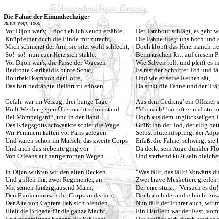
Die Fahne der Einundsechziger
Julius Wolff, 1866
Vor Dijon war's; _ doch eh ich's euch erzähle,
Der Tambour schlägt, es geht wi
Knüpf einer doch die Binde mir zurecht,
Die Fahne fliegt uns hoch und s
Mich schmerzt der Arm, sie sitzt wohl schlecht;
Doch klopft das Herz manch t
So!- so!- nun euer Herz sich stähle:
Beim raschen Ritt auf diesem P
Vor Dijon war's; die Pässe der Vogesen
Wie Salven rollt und pfeift es in
Bedrohte Garibaldis bunte Schar,
Es rast der Schnitter Tod und fä
Bourbaki kam von der Loire,
Und wie er seine Reihen sät,
Das hart bedrängte Belfort zu erlösen.
Da sinkt die Fahne und der Träg
Gefahr war im Verzug; drei bange Tage
Aus dem Gedräng' ein Offizier si
Hielt Werder gegen Übermacht schon stand.
"Mir nach!" so ruft er und stür
Bei Mömpelgard*, und in der Hand
Doch aus dem unglücksel'gen 
Des Kriegsgotts schwankte schier die Wage.
Grüßt ihn der Tod, der eilig bett
Wir Pommern hatten vor Paris gelegen
Selbst blutend springt der Adj
Und waren schon im Marsch, das zweite Corps
Erfaßt die Fahne, schwingt sie
Und auch das siebente ging vor
Da deckt sein Auge dunkler Flo
Von Orleans auf hartgefrornen Wegen.
Und sterbend küßt sein bleiche
In Dijon wußten wir den alten Recken
"Was fällt, das fällt! Vorwärts
Und griffen ihn, zwei Regimenter, an
Zwei brave Musketiere greifen 
Mit seinen fünfzigtausend Mann,
Der eine stürzt: "Versuch es du!
Den Flankenmarsch der Corps zu decken,
Doch auch der andre bricht zu
Der Alte von Caprera ließ sich blenden,
Nun fällt der Führer auch, wir 
Hielt die Brigade für die ganze Macht,
Ein Häuflein war der Rest, vom
Und nachmittags begann die Schlacht
Das schlägt sich durch, und es g