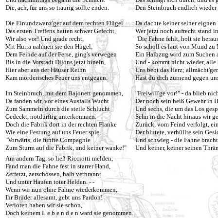
Die, ach, für uns so traurig sollte enden.
Den Steinbruch endlich wieder 
Die Einundzwanz'ger auf dem rechten Flügel
Da dachte keiner seiner eigne
Des ersten Treffens hatten schwer Gefecht,
Wer jetzt noch aufrecht stand i
Wir also vor! Und grade recht,
"Die Fahne fehlt, holt sie herau
Mit Hurra nahmen sie den Hügel;
So scholl es laut von Mund zu
Dem Feinde auf der Ferse, ging's verwegen
Ein Halbzug wird zum Suchen 
Bis in die Vorstadt Dijons jetzt hinein,
Und - kommt nicht wieder, alle 
Hier aber aus der Häuser Reihn
Uns bebt das Herz; allmächt'ger
Kam mörderisches Feuer uns entgegen.
Hast du dich zürnend gegen un
Im Steinbruch, mit dem Bajonett genommen,
"Freiwill'ge vor!" - da blieb nic
Da fanden wir, vor eines Ausfalls Wucht
Der noch sein heiß Gewehr in H
Zum Sammeln durch die steile Schlucht
Und sechs, die um das Los gespi
Gedeckt, notdürftig unterkommen.
Sehn in die Nacht hinaus wir ge
Doch die Fabrik dort in der rechten Flanke
Zurück, vom Feind verfolgt, ein
Wie eine Festung auf uns Feuer spie,
Der blutete, verhüllte sein Gesi
"Vorwärts, die fünfte Compagnie
Und schwieg - die Fahne bracht 
Zum Sturm auf die Fabrik, und keiner wanke!"
Und keiner, keiner seinen Thrän
Am andern Tag, so ließ Ricciotti melden,
Fand man die Fahne fest in starrer Hand,
Zerfetzt, zerschossen, halb verbrannt
Und unter Haufen toter Helden. - -
Wenn wir nun ohne Fahne wiederkommen,
Ihr Brüder allesamt, gebt uns Pardon!
Verloren haben wir sie schon,
Doch keinem L e b e n d e n ward sie genommen.