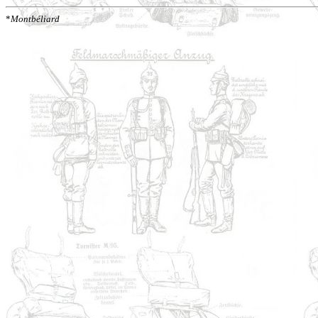
*
Montbéliard