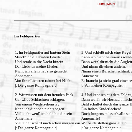
|
HOME
|
MAIN
|
Im Feldquartier
1. Im Feldquartier auf hartem Stein
3. Und schießt mich eine Kugel 
Streck' ich die müden Glieder
Kann ich nicht heimwärts wand
Und sende in die Nacht hinein
Dann wein' dir nicht die Äuglei
Der Liebsten meine Lieder.
Und nimm dir einen andern.
Nicht ich allein hab's so gemacht
Nimm einen Burschen schlank u
Annemarie
Annemarie
Von ihrer Liebsten träumt bei Nacht
Es braucht ja nicht grad einer se
|: Die ganze Kompagnie. :|
|: Von meiner Kompagnie. :|
2. Wir müssen mit dem fremden Pack
4. Und kehr ich aus dem Feldzu
Gar wilde Schlachten schlagen.
Dann woll'n wir Hochzeit mach
Von einem Wiedersehenstag
Bald schallet durch das ganze 
Kann ich dir noch nichts sagen.
Ein frohes Kinderlachen!
Vielleicht werd' ich bald bei dir sein
Doch Jungens müssen's alle sei
Annemarie
Annemarie!
Vielleicht scharrt mich schon morgen ein
Wir beide stellen ganz allein
|: Die ganze Kompagnie. :|
|: 'ne ganze Kompagnie. :|