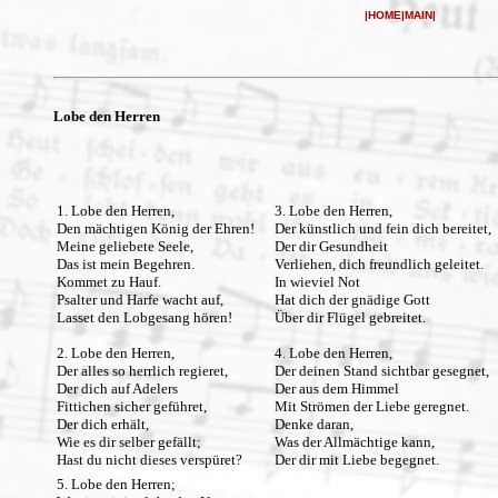
|
HOME
|
MAIN
|
Lobe den Herren
1. Lobe den Herren,
3. Lobe den Herren,
Den mächtigen König der Ehren!
Der künstlich und fein dich bereitet,
Meine geliebete Seele,
Der dir Gesundheit
Das ist mein Begehren.
Verliehen, dich freundlich geleitet.
Kommet zu Hauf.
In wieviel Not
Psalter und Harfe wacht auf,
Hat dich der gnädige Gott
Lasset den Lobgesang hören!
Über dir Flügel gebreitet.
2. Lobe den Herren,
4. Lobe den Herren,
Der alles so herrlich regieret,
Der deinen Stand sichtbar gesegnet,
Der dich auf Adelers
Der aus dem Himmel
Fittichen sicher geführet,
Mit Strömen der Liebe geregnet.
Der dich erhält,
Denke daran,
Wie es dir selber gefällt;
Was der Allmächtige kann,
Hast du nicht dieses verspüret?
Der dir mit Liebe begegnet.
5. Lobe den Herren;