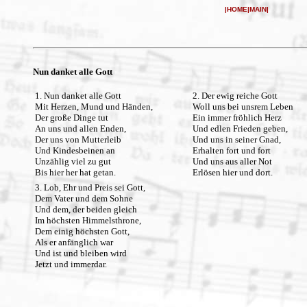
|
HOME
|
MAIN
|
Nun danket alle Gott
1. Nun danket alle Gott
2. Der ewig reiche Gott
Mit Herzen, Mund und Händen,
Woll uns bei unsrem Leben
Der große Dinge tut
Ein immer fröhlich Herz
An uns und allen Enden,
Und edlen Frieden geben,
Der uns von Mutterleib
Und uns in seiner Gnad,
Und Kindesbeinen an
Erhalten fort und fort
Unzählig viel zu gut
Und uns aus aller Not
Bis hier her hat getan.
Erlösen hier und dort.
3. Lob, Ehr und Preis sei Gott,
Dem Vater und dem Sohne
Und dem, der beiden gleich
Im höchsten Himmelsthrone,
Dem einig höchsten Gott,
Als er anfänglich war
Und ist und bleiben wird
Jetzt und immerdar.