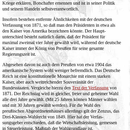
Kriege erklären, Botschafter ernennen und ist in seiner Politik
und seinem Handeln selbstverantwortlich.
Insofern bestehen entfernte Ähnlichkeiten mit der deutschen
Verfassung von 1871, so daß man den Präsidenten in etwa als
den Kaiser von Amerika bezeichnen könnte. Der Haupt-
unterschied besteht natürlich darin, daß der Präsident für
maximal zweimal vier Jahre gewählt wird, während der deutsche
Kaiser immer der König von Preußen für seine gesamte
Regierungszeit ist.
Abgesehen davon ist auch dem Preußen von etwa 1904 das
amerikanische System wohl weniger befremdlich. Das Deutsche
Reich ist eine konstitutionelle Monarchie mit einem starken
Kaiser, aber auch weitreichender Souveränität der
Bundesstaaten. Vergleiche hierzu den
Text der Verfassung
von
1871. Der Reichstag wird in gleicher, freier und geheimer Wahl
alle drei Jahre gewählt. (Mit 25 Jahren können Männer wählen
und mit 30 Jahren gewählt werden). Für die Wahl des
preußischen Abgeordnetenhauses allerdings gilt der Zenzus, das
Drei-Klassen-Wahlrecht von 1849. Hier hat der Verfas-
sungsgeber entschieden, daß die Wirtschaftsleistung, gemessen
in Steuerleistung, Maßstab der Wahlgrundlage ist.