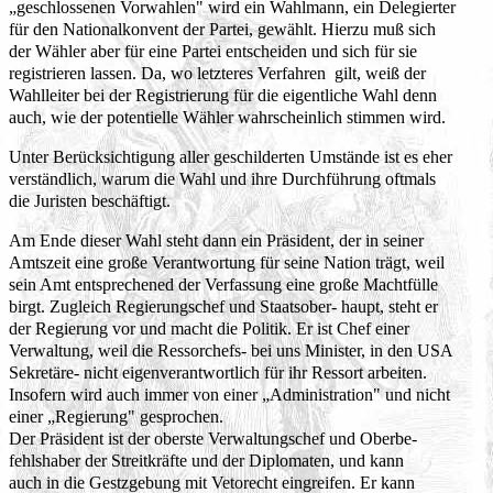
„geschlossenen Vorwahlen" wird ein Wahlmann, ein Delegierter
für den Nationalkonvent der Partei, gewählt. Hierzu muß sich
der Wähler aber für eine Partei entscheiden und sich für sie
registrieren lassen. Da, wo letzteres Verfahren gilt, weiß der
Wahlleiter bei der Registrierung für die eigentliche Wahl denn
auch, wie der potentielle Wähler wahrscheinlich stimmen wird.
Unter Berücksichtigung aller geschilderten Umstände ist es eher
verständlich, warum die Wahl und ihre Durchführung oftmals
die Juristen beschäftigt.
Am Ende dieser Wahl steht dann ein Präsident, der in seiner
Amtszeit eine große Verantwortung für seine Nation trägt, weil
sein Amt entsprechened der Verfassung eine große Machtfülle
birgt. Zugleich Regierungschef und Staatsober- haupt, steht er
der Regierung vor und macht die Politik. Er ist Chef einer
Verwaltung, weil die Ressorchefs- bei uns Minister, in den USA
Sekretäre- nicht eigenverantwortlich für ihr Ressort arbeiten.
Insofern wird auch immer von einer „Administration" und nicht
einer „Regierung" gesprochen.
Der Präsident ist der oberste Verwaltungschef und Oberbe-
fehlshaber der Streitkräfte und der Diplomaten, und kann
auch in die Gestzgebung mit Vetorecht eingreifen. Er kann