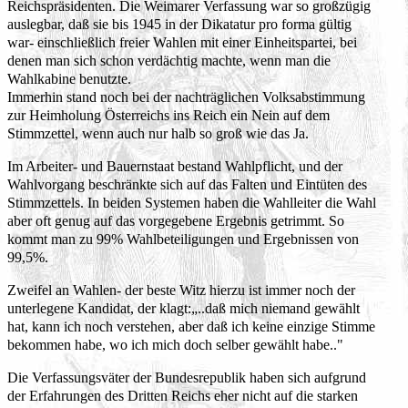
Reichspräsidenten. Die Weimarer Verfassung war so großzügig
auslegbar, daß sie bis 1945 in der Dikatatur pro forma gültig
war- einschließlich freier Wahlen mit einer Einheitspartei, bei
denen man sich schon verdächtig machte, wenn man die
Wahlkabine benutzte.
Immerhin stand noch bei der nachträglichen Volksabstimmung
zur Heimholung Österreichs ins Reich ein Nein auf dem
Stimmzettel, wenn auch nur halb so groß wie das Ja.
Im Arbeiter- und Bauernstaat bestand Wahlpflicht, und der
Wahlvorgang beschränkte sich auf das Falten und Eintüten des
Stimmzettels. In beiden Systemen haben die Wahlleiter die Wahl
aber oft genug auf das vorgegebene Ergebnis getrimmt. So
kommt man zu 99% Wahlbeteiligungen und Ergebnissen von
99,5%.
Zweifel an Wahlen- der beste Witz hierzu ist immer noch der
unterlegene Kandidat, der klagt:„..daß mich niemand gewählt
hat, kann ich noch verstehen, aber daß ich keine einzige Stimme
bekommen habe, wo ich mich doch selber gewählt habe.."
Die Verfassungsväter der Bundesrepublik haben sich aufgrund
der Erfahrungen des Dritten Reichs eher nicht auf die starken