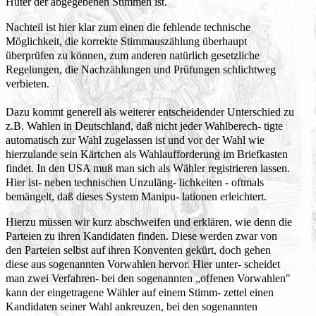
Hüter der abgegebenen Stimmen ist.
Nachteil ist hier klar zum einen die fehlende technische
Möglichkeit, die korrekte Stimmauszählung überhaupt
überprüfen zu können, zum anderen natürlich gesetzliche
Regelungen, die Nachzählungen und Prüfungen schlichtweg
verbieten.
Dazu kommt generell als weiterer entscheidender Unterschied zu
z.B. Wahlen in Deutschland, daß nicht jeder Wahlberech- tigte
automatisch zur Wahl zugelassen ist und vor der Wahl wie
hierzulande sein Kärtchen als Wahlaufforderung im Briefkasten
findet. In den USA muß man sich als Wähler registrieren lassen.
Hier ist- neben technischen Unzuläng- lichkeiten - oftmals
bemängelt, daß dieses System Manipu- lationen erleichtert.
Hierzu müssen wir kurz abschweifen und erklären, wie denn die
Parteien zu ihren Kandidaten finden. Diese werden zwar von
den Parteien selbst auf ihren Konventen gekürt, doch gehen
diese aus sogenannten Vorwahlen hervor. Hier unter- scheidet
man zwei Verfahren- bei den sogenannten „offenen Vorwahlen"
kann der eingetragene Wähler auf einem Stimm- zettel einen
Kandidaten seiner Wahl ankreuzen, bei den sogenannten