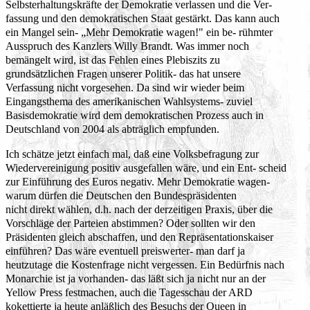
Selbsterhaltungskräfte der Demokratie verlassen und die Ver-
fassung und den demokratischen Staat gestärkt. Das kann auch
ein Mangel sein- „Mehr Demokratie wagen!" ein be- rühmter
Ausspruch des Kanzlers Willy Brandt. Was immer noch
bemängelt wird, ist das Fehlen eines Plebiszits zu
grundsätzlichen Fragen unserer Politik- das hat unsere
Verfassung nicht vorgesehen. Da sind wir wieder beim
Eingangsthema des amerikanischen Wahlsystems- zuviel
Basisdemokratie wird dem demokratischen Prozess auch in
Deutschland von 2004 als abträglich empfunden.
Ich schätze jetzt einfach mal, daß eine Volksbefragung zur
Wiedervereinigung positiv ausgefallen wäre, und ein Ent- scheid
zur Einführung des Euros negativ. Mehr Demokratie wagen-
warum dürfen die Deutschen den Bundespräsidenten
nicht direkt wählen, d.h. nach der derzeitigen Praxis, über die
Vorschläge der Parteien abstimmen? Oder sollten wir den
Präsidenten gleich abschaffen, und den Repräsentationskaiser
einführen? Das wäre eventuell preiswerter- man darf ja
heutzutage die Kostenfrage nicht vergessen. Ein Bedürfnis nach
Monarchie ist ja vorhanden- das läßt sich ja nicht nur an der
Yellow Press festmachen, auch die Tagesschau der ARD
kokettierte ja heute anläßlich des Besuchs der Queen in