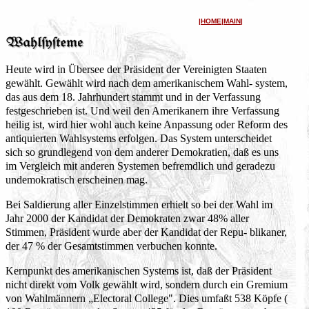
|
HOME
|
MAIN
|
Heute wird in Übersee der Präsident der Vereinigten Staaten
gewählt. Gewählt wird nach dem amerikanischem Wahl- system,
das aus dem 18. Jahrhundert stammt und in der Verfassung
festgeschrieben ist. Und weil den Amerikanern ihre Verfassung
heilig ist, wird hier wohl auch keine Anpassung oder Reform des
antiquierten Wahlsystems erfolgen. Das System unterscheidet
sich so grundlegend von dem anderer Demokratien, daß es uns
im Vergleich mit anderen Systemen befremdlich und geradezu
undemokratisch erscheinen mag.
Bei Saldierung aller Einzelstimmen erhielt so bei der Wahl im
Jahr 2000 der Kandidat der Demokraten zwar 48% aller
Stimmen, Präsident wurde aber der Kandidat der Repu- blikaner,
der 47 % der Gesamtstimmen verbuchen konnte.
Kernpunkt des amerikanischen Systems ist, daß der Präsident
nicht direkt vom Volk gewählt wird, sondern durch ein Gremium
von Wahlmännern „Electoral College". Dies umfaßt 538 Köpfe (