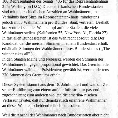
100 Repräsentanten des Senats, 435 für das Repräsentantenhaus,
3 für Washington D.C.) Die ameri- kanischen Bundesstaaten
sind mit unterschiedlichen Anzahlen an Wahlmännern,im
Verhältnis ihrer Sitze im Repräsentanten- haus, mindestens
jedoch mit 3 Wahlmännern pro Bundes- staat, vertreten. Deshalb
konzentriert sich der Wahlkampf auf die Staaten, die viele
Wahlmänner stellen. (Kalifornien 55, New York 31, Florida 27).
In fast allen Bundesstaaten ist das Wahlrecht absolut, d.h: Der
Kandidat, der die meisten Stimmen in einem Bundesstaat erhält,
erhält alle Stimmen der Wahlmänner dieses Bundesstaates ( „The
winner takes all".)
In den Staaten Maine und Nebraska werden die Stimmen der
Wahlmänner hingegen proportional gewichtet. Das Gremium der
Wahlmänner wählt den Präsidenten; gewählt ist, wer mindestens
270 Stimmen des Gremiums erhält.
Dieses System stammt aus dem 18. Jahrhundert und war zur Zeit
seiner Einführung zum einem auf die Infrastruktur passend
zugeschnitten; zum anderen wollten die amerika- nischen
Verfassungsväter, daß nur demokratisch erfahrene Wahlmänner
an dieser Wahl entscheidend teilnehmen sollten.
Weil die Anzahl der Wahlmänner nach Bundesstaaten aber nicht