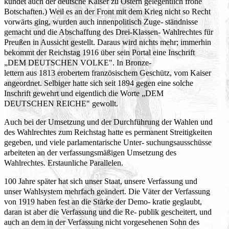
kündet auch der deutsche Kaiser zu Ostern gelegentlich frohe
Botschaften.) Weil es an der Front mit dem Krieg nicht so Recht
vorwärts ging, wurden auch innenpolitisch Zuge- ständnisse
gemacht und die Abschaffung des Drei-Klassen- Wahlrechtes für
Preußen in Aussicht gestellt. Daraus wird nichts mehr; immerhin
bekommt der Reichstag 1916 über sein Portal eine Inschrift
„DEM DEUTSCHEN VOLKE". In Bronze-
lettern aus 1813 erobertem französischem Geschütz, vom Kaiser
angeordnet. Selbiger hatte sich seit 1894 gegen eine solche
Inschrift gewehrt und eigentlich die Worte „DEM
DEUTSCHEN REICHE" gewollt.
Auch bei der Umsetzung und der Durchführung der Wahlen und
des Wahlrechtes zum Reichstag hatte es permanent Streitigkeiten
gegeben, und viele parlamentarische Unter- suchungsausschüsse
arbeiteten an der verfassungsmäßigen Umsetzung des
Wahlrechtes. Erstaunliche Parallelen.
100 Jahre später hat sich unser Staat, unsere Verfassung und
unser Wahlsystem mehrfach geändert. Die Väter der Verfassung
von 1919 haben fest an die Stärke der Demo- kratie geglaubt,
daran ist aber die Verfassung und die Re- publik gescheitert, und
auch an dem in der Verfassung nicht vorgesehenen Sohn des