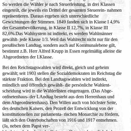
So werden die Wähler je nach Steuerleistung, in drei Klassen
eingeteilt, die jeweils ein Drittel der gesamten Steuerein- nahmen
repräsentieren. Daraus ergeben sich unterschiedliche
Gewichtungen der Stimmen. 1849 fanden sich in Klasse I 4,9%
der Gesamtbevölkerung, in Klasse II 12,7%, in Klasse III
82,6%.Das Wahlsystem ist indirekt, es werden Wahlmänner
gewählt- jede Klasse 1/3. Weil das Wahlrecht nicht nur für den
preußischen Landtag, sondern auch auf Kommunalebene gilt,
bestimmt z.B. Herr Alfred Krupp in Essen regelmäßig alleine die
Abgeordneten der I.Klasse.
Bei den Reichstagswahlen wird direkt, gleich und geheim
gewählt; seit 1903 stellen die Sozialdemokraten im Reichstag die
stärkste Fraktion. Bei den Landtagswahlen wird indirekt,
mündlich und öffentlich gewählt- die persönliche Wahlent-
scheidung wird in die Wählerlisten eingetragen. (Das Abge-
ordnetenhaus- der LAndtag besteht aus dem Herrenhaus und
dem Abgeordnetenhaus). Den Willen auch von höchster Seite,
des deutschen Kaisers, den Prozeß der Entwicklung von der
konstitutionellen zur parlamenta- rischen Monarchie zu fördern,
läßt sich den Osterbotschaften von 1916 und 1917 entnehmen.
(Ja, neben dem Papst ver-